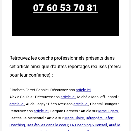
07 60 53 70 81
Retrouvez les coachs professionnels présents dans
cet article ainsi que d’autres reportages réalisés (merci
pour leur confiance) :
Elisabeth Ferret-Bennici. Découvrez son
article ici
Alexia Saulais : Découvrez son
article ici
, Michèle Maniloff-Isnard :
article ici
, Aude Lagey : Découvrez son
article ici
, Chantal Bourges :
Retrouvez son
article ici
, Bergam Partners : Article sur
Mme Figaro
,
Laetitia Le Menestrel : Article sur
Marie Claire
,
Bérangère Lefort
Coaching
,
Des étoiles dans le coeur
,
ER Coaching & Conseil
,
Aurélie