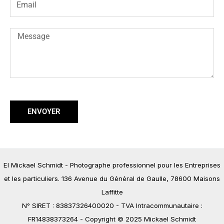
e
m
a
M
i
e
l
s
s
a
g
ENVOYER
e
EI Mickael Schmidt - Photographe professionnel pour les Entreprises
et les particuliers. 136 Avenue du Général de Gaulle, 78600 Maisons
Laffitte
N° SIRET : 83837326400020 - TVA Intracommunautaire :
FR14838373264 - Copyright © 2025 Mickael Schmidt